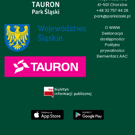
41-501 Chorzów
+48 32 757 44 26
park@parkslaski.pl
O WWW
Deklaracja
dostępności
Polityka
prywatności
Elementarz AAC