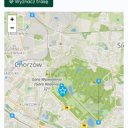
Wyznacz trasę
+
−