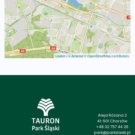
Leaflet
|
© Amistad
© OpenStreetMap contributors
Aleja Różana 2
41-501 Chorzów
+48 32 757 44 26
park@parkslaski.pl