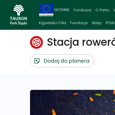
EKOPARK
Fundusze
O Parku
Kąpielisko Fala
Fundacja
Sklep
PÓŁK
Stacja roweró
Dodaj do planera