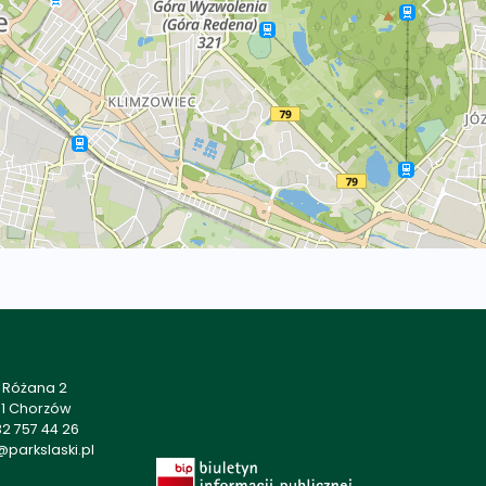
a Różana 2
01 Chorzów
2 757 44 26
parkslaski.pl