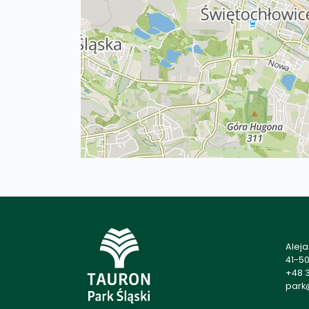
Alej
41-5
+48 3
park@