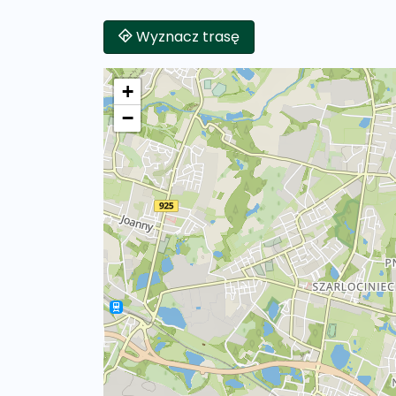
Wyznacz trasę
+
−