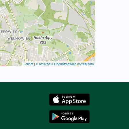
Leaflet
|
© Amistad
© OpenStreetMap contributors