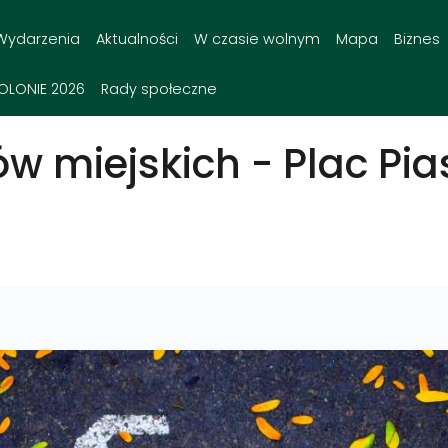
Wydarzenia
Aktualności
W czasie wolnym
Mapa
Biznes
OLONIE 2026
Rady społeczne
w miejskich - Plac Pia