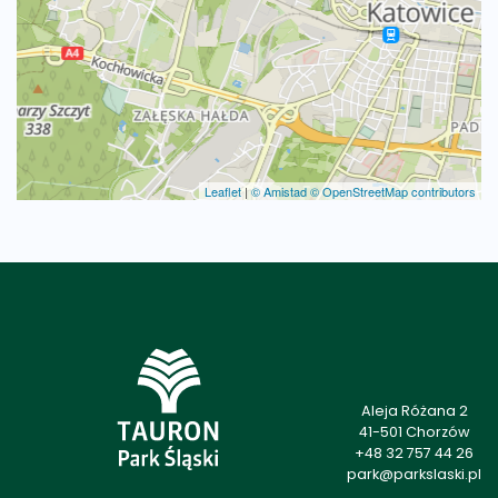
Leaflet
|
© Amistad
© OpenStreetMap contributors
Aleja Różana 2
41-501 Chorzów
+48 32 757 44 26
park@parkslaski.pl