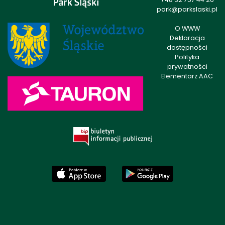
park@parkslaski.pl
O WWW
Deklaracja
dostępności
Polityka
prywatności
Elementarz AAC