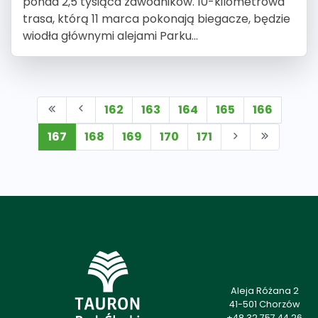
ponad 2,5 tysiąca zawodników. 10-kilometrowa
trasa, którą 11 marca pokonają biegacze, będzie
wiodła głównymi alejami Parku...
162
163
164
165
166
167
168
169
170
171
Aleja Różana 2
41-501 Chorzów
+48 32 757 44 26