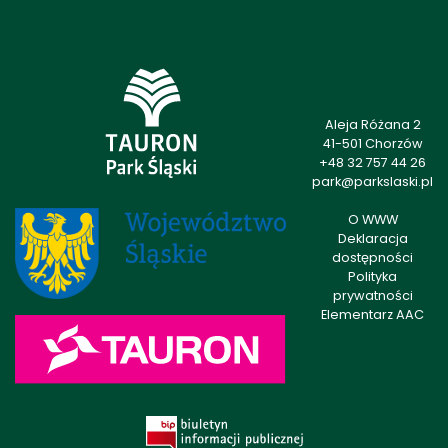
Aleja Różana 2
41-501 Chorzów
+48 32 757 44 26
park@parkslaski.pl
O WWW
Deklaracja
dostępności
Polityka
prywatności
Elementarz AAC