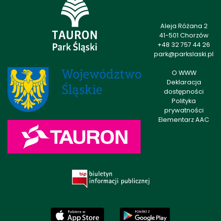
Aleja Różana 2
41-501 Chorzów
+48 32 757 44 26
park@parkslaski.pl
O WWW
Deklaracja
dostępności
Polityka
prywatności
Elementarz AAC