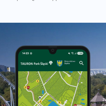
Zw
Dz