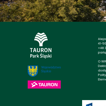
Alej
41-5
+48 3
park@
O W
Dekl
dost
Polit
Elem