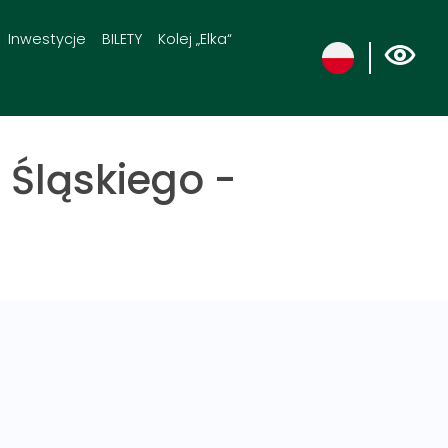
Inwestycje
BILETY
Kolej „Elka“
Śląskiego -