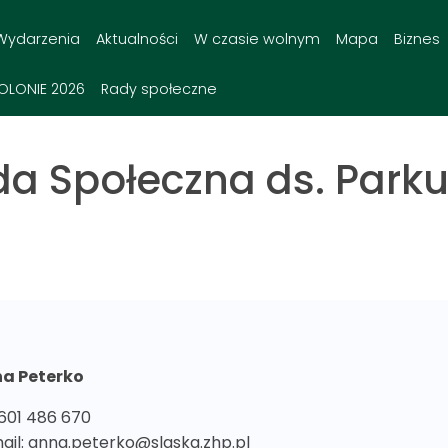
Wydarzenia
Aktualności
W czasie wolnym
Mapa
Biznes
OLONIE 2026
Rady społeczne
 Społeczna ds. Parku 
a Peterko
 601 486 670
ail:
anna.peterko@slaska.zhp.pl