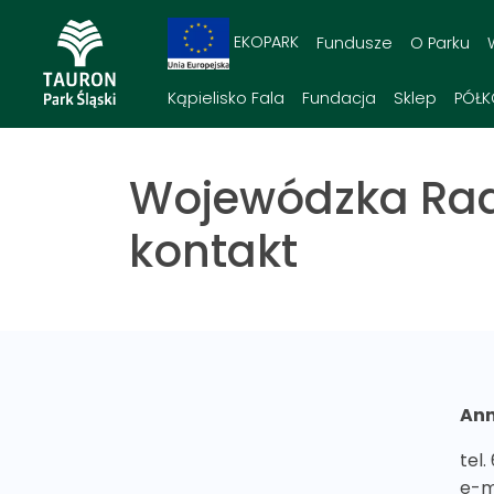
EKOPARK
Fundusze
O Parku
Kąpielisko Fala
Fundacja
Sklep
PÓŁK
Wojewódzka Rada
kontakt
Ann
tel.
e-m