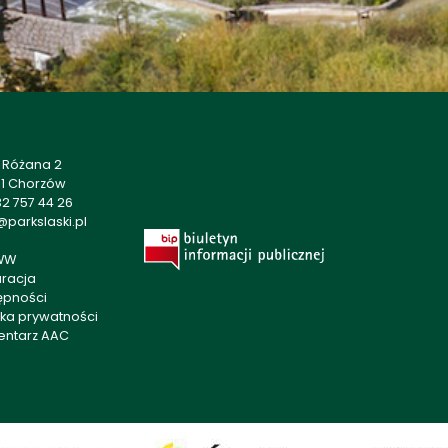
a Różana 2
01 Chorzów
2 757 44 26
parkslaski.pl
WW
aracja
ępności
yka prywatności
entarz AAC