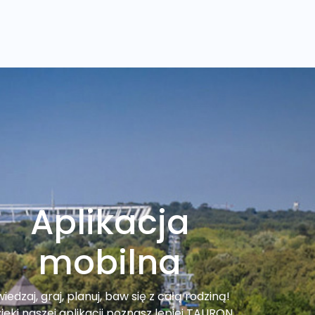
Aplikacja
mobilna
iedzaj, graj, planuj, baw się z całą rodziną!
ięki naszej aplikacji poznasz lepiej TAURON