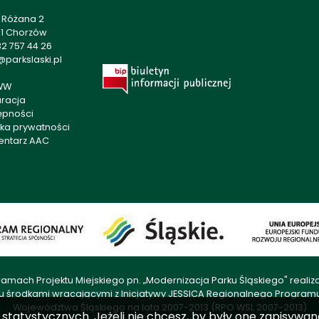
a Różana 2
01 Chorzów
2 757 44 26
parkslaski.pl
WW
aracja
ępności
yka prywatności
entarz AAC
amach Projektu Miejskiego pn. „Modernizacja Parku Śląskiego" rea
u środkami wracającymi z Inicjatywy JESSICA Regionalnego Progra
Województwa Śląskiego na lata 2007-2013 (RPO WSL 2007-2013)
ch statystycznych. Jeżeli nie chcesz, by były one zapisyw