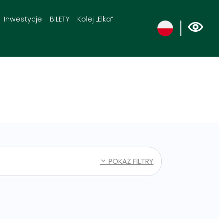
Inwestycje
BILETY
Kolej „Elka“
POKAŻ FILTRY