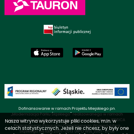
Dofinansowanie w ramach Projektu Miejskiego pn.
„Modernizacja Parku Śląskiego" realizowanego w ramach
drugiego obrotu środkami wracającymi z Inicjatywy JESSICA
Nasza witryna wykorzystuje pliki cookies, m.in. w
Regionalnego Programu Operacyjnego Województwa
celach statystycznych. Jeżeli nie chcesz, by były one
Śląskiego na lata 2007-2013 (RPO WSL 2007-2013)