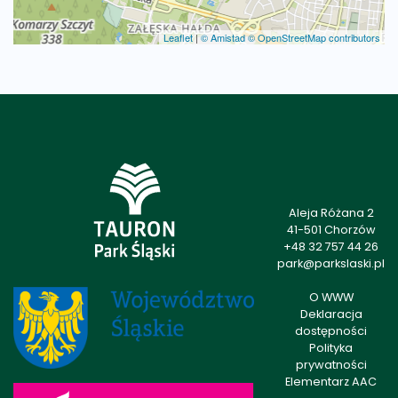
Leaflet
|
© Amistad
© OpenStreetMap contributors
Aleja Różana 2
41-501 Chorzów
+48 32 757 44 26
park@parkslaski.pl
O WWW
Deklaracja
dostępności
Polityka
prywatności
Elementarz AAC