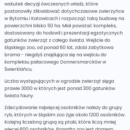
wskutek decyzji ówczesnych władz, które
postanowiły zlikwidować dotychczasowe zwierzyńce
w Bytomiu i Katowicach i rozpocząć taką budowę na
powierzchni blisko 50 ha. Miał powstać kompleks,
dostosowany do hodowli i prezentacji egzotycznych
gatunków zwierząt z całego świata. Wejście do
śląskiego zoo, od ponad 60 lat, zdobi zabytkowa
brama - niegdyś znajdująca się na wejściu do
kompleksu pałacowego Donnersmarcków w
Świerklańcu.
Liczba występujących w ogrodzie zwierząt sięga
prawie 3000 w których jest ponad 300 gatunków
świata fauny.
Zdecydowanie najwięcej osobników należy do grupy
ryb, których w śląskim zoo żyje około 1200 osobników.
Kolejną liczebną grupą są ptaki, które liczą mniej
więcej 600 osobników. Ponadto zoo jest domem