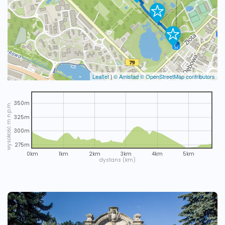
Leaflet
|
© Amistad
© OpenStreetMap contributors
350m
wysokość m n.p.m.
325m
300m
275m
0km
1km
2km
3km
4km
5km
dystans (km)