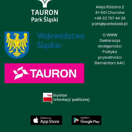
Aleja Różana 2
41-501 Chorzów
+48 32 757 44 26
park@parkslaski.pl
O WWW
Deklaracja
dostępności
Polityka
prywatności
Elementarz AAC