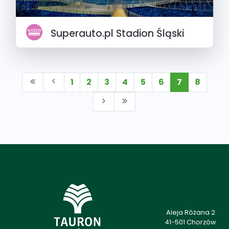
Superauto.pl Stadion Śląski
1
2
3
4
5
6
7
8
Aleja Różana 2
41-501 Chorzów