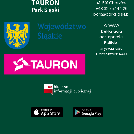
41-501 Chorzów
+48 32 757 44 26
park@parkslaski.pl
O WWW
Deklaracja
dostępności
Polityka
prywatności
Elementarz AAC