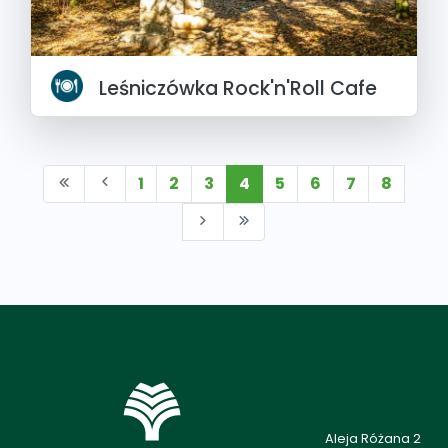
Leśniczówka Rock'n'Roll Cafe
1
2
3
4
5
6
7
8
Aleja Różana 2