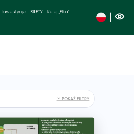
Inwestycje
BILETY
Kolej „Elka“
POKAŻ FILTRY