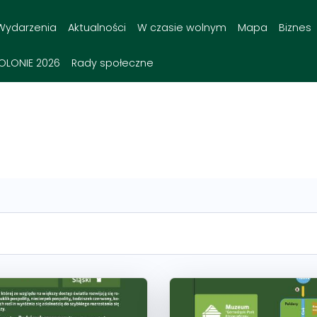
Wydarzenia
Aktualności
W czasie wolnym
Mapa
Biznes
OLONIE 2026
Rady społeczne