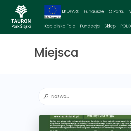
EKOPARK
Fundusze
O Parku
Kąpielisko Fala
Fundacja
Sklep
PÓŁK
Miejsca