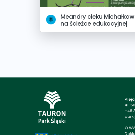
Meandry cieku Michałkowi
na ścieżce edukacyjnej
Alej
41-5
+48 3
park@
O W
Dekl