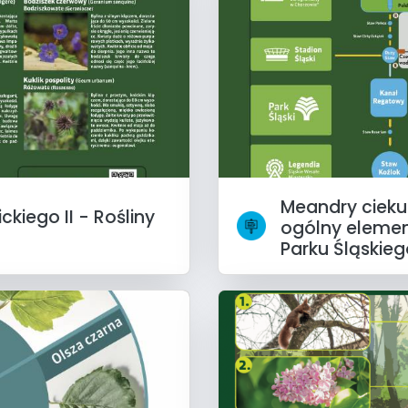
Meandry cieku
kiego II - Rośliny
ogólny elemen
Parku Śląskieg