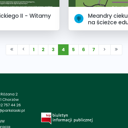
ckiego II - Witamy
Meandry cieku
na ścieżce ed
1
2
3
4
5
6
7
a Różana 2
01 Chorzów
2 757 44 26
parkslaski.pl
WW
aracja